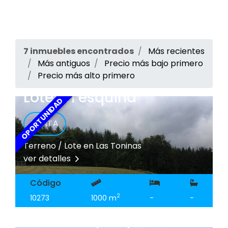
7 inmuebles encontrados
Más recientes
Más antiguos
Precio más bajo primero
Precio más alto primero
Lote en esquina
OPORTUNIDAD
VENTA
Terreno / Lote en Las Toninas
ver detalles
Código
2
10273
1000 m
-
-
Casa con parque