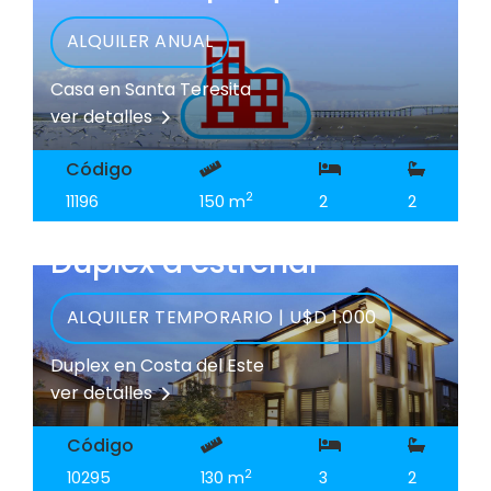
ALQUILER ANUAL
Casa en Santa Teresita
ver detalles
Código
2
11196
150 m
2
2
Duplex a estrenar
ALQUILER TEMPORARIO | U$D 1.000
Duplex en Costa del Este
ver detalles
Código
2
10295
130 m
3
2