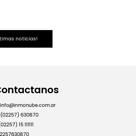
timas noticias!
Contactanos
info@inmonube.com.ar
(02257) 630870
02257) 15 111111
2257630870