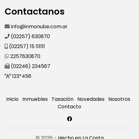
Contactanos
info@inmonube.com.ar
(02257) 630870
(02257) 15 111111
2257630870
(02246) 234567
123*456
Inicio
Inmuebles
Tasación
Novedades
Nosotros
Contacto
© 2026 -
Hecho en La Costa