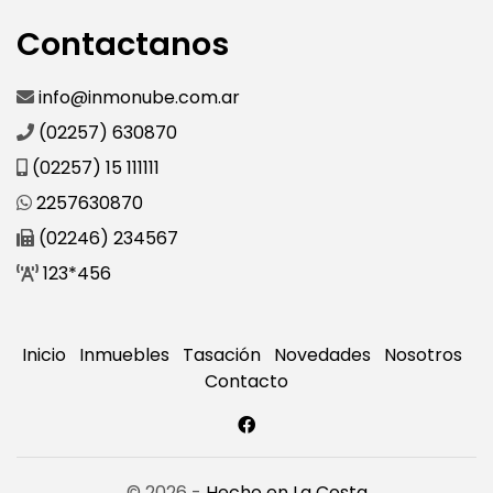
Contactanos
info@inmonube.com.ar
(02257) 630870
(02257) 15 111111
2257630870
(02246) 234567
123*456
Inicio
Inmuebles
Tasación
Novedades
Nosotros
Contacto
© 2026 -
Hecho en La Costa